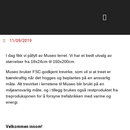
11/09/2019
I dag fikk vi påfyll av Museo lerret. Vi har et bedt utvalg av
størrelser fra 18x24cm til 160x200cm.
Museo bruker FSC-godkjent trevirke, som vil si at treet er
bærekraftig når det hogges og beplantes på en ansvarlig
måte.
Alt trevirket i lerretene til Museo blir brukt på en
miljøansvarlig måte,
og i tillegg brukes også restproduktet fra
treproduksjonen for å forsyne trefabrikken med varme og
energi.
Velkommen innom!