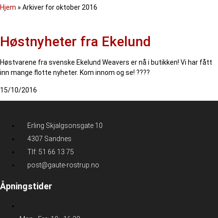
Hjem
»
Arkiver for oktober 2016
Høstnyheter fra Ekelund
Høstvarene fra svenske Ekelund Weavers er nå i butikken! Vi har fått
inn mange flotte nyheter. Kom innom og se! ????
15/10/2016
Erling Skjalgsonsgate 10
4307 Sandnes
Tlf: 51 66 13 75
post@gaute-rostrup.no
Åpningstider