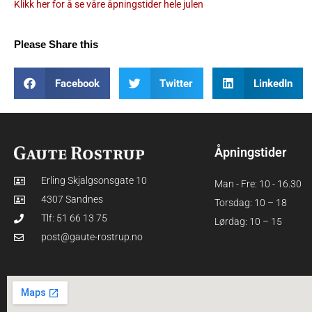
Klikk her for å se våre åpningstider hele julen
Please Share this
Facebook
Twitter
LinkedIn
Åpningstider
Erling Skjalgsonsgate 10
Man - Fre: 10 - 16.30
4307 Sandnes
Torsdag: 10 – 18
Tlf: 51 66 13 75
Lørdag: 10 – 15
post@gaute-rostrup.no