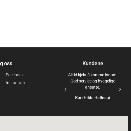
lg oss
Kundene
Facebook
Alltid kjekt å komme innom!
Amazing team who does
God service og hyggelige
an amazing job
Instagram
ansatte.
Alexia Rohmer Bonas
Kari Hilde Hellestø