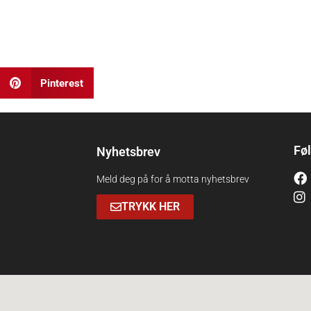
Pinterest
Fø
Nyhetsbrev
Dyktige, hyggelige og
Meld deg på for å motta nyhetsbrev
serviceinnstilte. Masse flott
TRYKK HER
kunst. Anbefales
jhmonsen2010