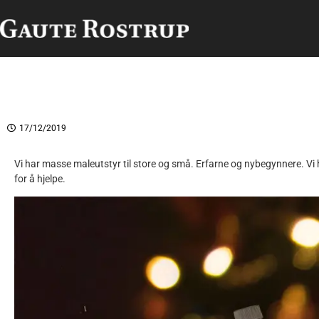
17/12/2019
Vi har masse maleutstyr til store og små. Erfarne og nybegynnere. Vi har
for å hjelpe.