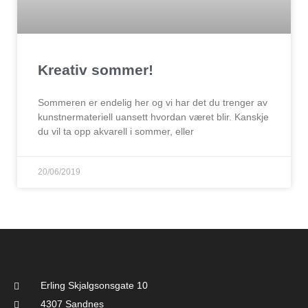
Kreativ sommer!
Sommeren er endelig her og vi har det du trenger av
kunstnermateriell uansett hvordan været blir. Kanskje
du vil ta opp akvarell i sommer, eller
20/06/2019
Erling Skjalgsonsgate 10
4307 Sandnes