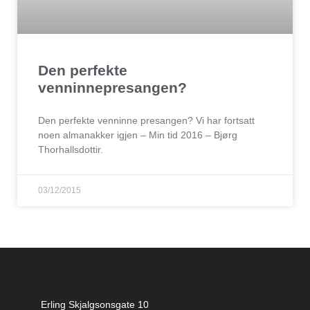
Den perfekte
venninnepresangen?
Den perfekte venninne presangen? Vi har fortsatt
noen almanakker igjen – Min tid 2016 – Bjørg
Thorhallsdottir.
03/12/2015
Erling Skjalgsonsgate 10